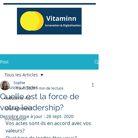
Post
Tous les Articles
Sophie
Tous les Articles
11 avr. 2020
1 min de lecture
Quelle est la force de
Industrie 4.0
votre leadership?
Management
Dernière mise à jour :
28 sept. 2020
Innovation
Vos actes sont-ils en accord avec vos 
valeurs? 