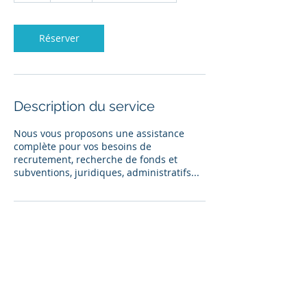
Réserver
Description du service
Nous vous proposons une assistance
complète pour vos besoins de
recrutement, recherche de fonds et
subventions, juridiques, administratifs...
Coordonnées
21653979015
sophie@vitaminn.tn
14 rue de l'Emir Abdelkader,
Mutuelleville, Tunis, Tunisia