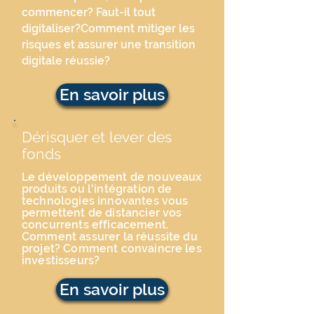
commencer? Faut-il tout
digitaliser?Comment mitiger les
risques et assurer une transition
digitale réussie?
En savoir plus
Dérisquer et lever des
fonds
Le développement de nouveaux
produits ou l'intégration de
technologies innovantes vous
permettent
de distancier vos
concurrents efficacement.
Comment assurer la réussite du
projet? Comment convaincre les
investisseurs?
En savoir plus