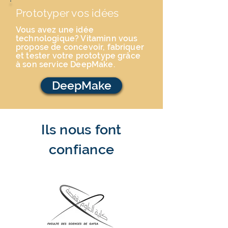
Prototyper vos idées
Vous avez une idée
technologique? Vitaminn vous
propose de concevoir, fabriquer
et tester votre prototype grâce
à son service DeepMake.
DeepMake
Ils nous font
confiance